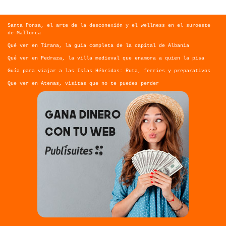
Santa Ponsa, el arte de la desconexión y el wellness en el suroeste
de Mallorca
Qué ver en Tirana, la guía completa de la capital de Albania
Qué ver en Pedraza, la villa medieval que enamora a quien la pisa
Guía para viajar a las Islas Hébridas: Ruta, ferries y preparativos
Que ver en Atenas, visitas que no te puedes perder