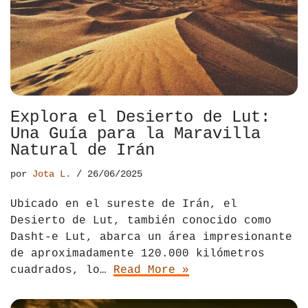
El Salvador
Jordania
Croacia
Estados Unidos
Kazajistán
Dinamarca
Hawái
La India
Escocia
México
Madagascar
Eslovenia
Explora el Desierto de Lut:
Una Guía para la Maravilla
Nicaragua
Malasia
España
Natural de Irán
Paraguay
Maldivas
Finlandia
por
Jota L.
26/06/2025
Perú
Mongolia
Francia
Ubicado en el sureste de Irán, el
Desierto de Lut, también conocido como
República Dominicana
Nepal
Grecia
Dasht-e Lut, abarca un área impresionante
de aproximadamente 120.000 kilómetros
Venezuela
Qatar
Hungría
cuadrados, lo…
Read More »
Tailandia
Inglaterra