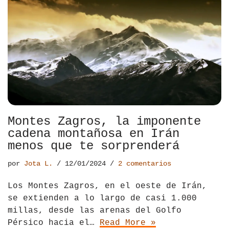
Tíbet
Irlanda
Vietnam
Islandia
Italia
Letonia
Liechtenstein
Montes Zagros, la imponente
Macedonia del Norte
cadena montañosa en Irán
menos que te sorprenderá
Noruega
por
Jota L.
12/01/2024
2 comentarios
País de Gales
Los Montes Zagros, en el oeste de Irán,
se extienden a lo largo de casi 1.000
Portugal
millas, desde las arenas del Golfo
Polonia
Pérsico hacia el…
Read More »