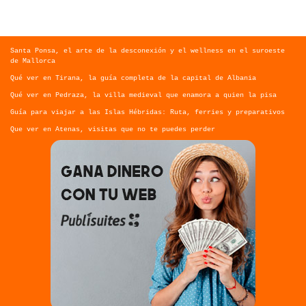
Santa Ponsa, el arte de la desconexión y el wellness en el suroeste
de Mallorca
Qué ver en Tirana, la guía completa de la capital de Albania
Qué ver en Pedraza, la villa medieval que enamora a quien la pisa
Guía para viajar a las Islas Hébridas: Ruta, ferries y preparativos
Que ver en Atenas, visitas que no te puedes perder