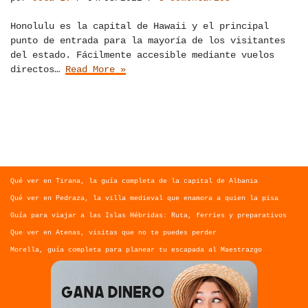
Honolulu es la capital de Hawaii y el principal
punto de entrada para la mayoría de los visitantes
del estado. Fácilmente accesible mediante vuelos
directos…
Read More »
Qué ver en Tirana, la guía completa de la capital de Albania
Qué ver en Pedraza, la villa medieval que enamora a quien la pisa
Guía para viajar a las Islas Hébridas: Ruta, ferries y preparativos
Que ver en Atenas, visitas que no te puedes perder
Morella, guía completa para planear tu escapada al Maestrazgo