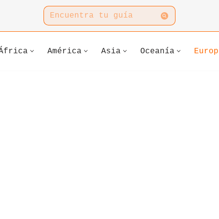
África
América
Asia
Oceanía
Europ