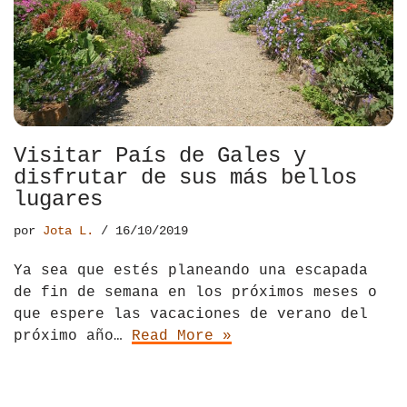
El Salvador
Jordania
Croacia
Estados Unidos
Kazajistán
Dinamarca
Hawái
La India
Escocia
México
Madagascar
Eslovenia
Visitar País de Gales y
disfrutar de sus más bellos
Nicaragua
Malasia
España
lugares
Paraguay
Maldivas
Finlandia
por
Jota L.
16/10/2019
Perú
Mongolia
Francia
Ya sea que estés planeando una escapada
de fin de semana en los próximos meses o
República Dominicana
Nepal
Grecia
que espere las vacaciones de verano del
próximo año…
Read More »
Venezuela
Qatar
Hungría
Tailandia
Inglaterra