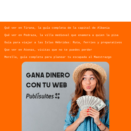
Qué ver en Tirana, la guía completa de la capital de Albania
Qué ver en Pedraza, la villa medieval que enamora a quien la pisa
Guía para viajar a las Islas Hébridas: Ruta, ferries y preparativos
Que ver en Atenas, visitas que no te puedes perder
Morella, guía completa para planear tu escapada al Maestrazgo