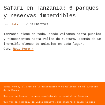
Safari en Tanzania: 6 parques
y reservas imperdibles
por
Jota L.
31/10/2021
Tanzania tiene de todo, desde volcanes hasta pueblos
y rinocerontes hasta valles de ruptura, además de un
increíble elenco de animales en cada lugar.
Con…
Read More »
Santa Ponsa, el arte de la desconexión y el wellness en el suroeste
de Mallorca
Qué ver en Tirana, la guía completa de la capital de Albania
Qué ver en Pedraza, la villa medieval que enamora a quien la pisa