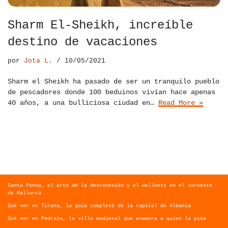
Sharm El-Sheikh, increíble
destino de vacaciones
por
Jota L.
10/05/2021
Sharm el Sheikh ha pasado de ser un tranquilo pueblo
de pescadores donde 100 beduinos vivían hace apenas
40 años, a una bulliciosa ciudad en…
Read More »
Santa Ponsa, el arte de la desconexión y el wellness en el suroeste
de Mallorca
Qué ver en Tirana, la guía completa de la capital de Albania
Qué ver en Pedraza, la villa medieval que enamora a quien la pisa