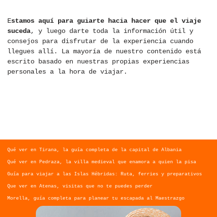
E
stamos aquí para guiarte hacia hacer que el viaje
suceda
, y luego darte toda la información útil y
consejos para disfrutar de la experiencia cuando
llegues allí. La mayoría de nuestro contenido está
escrito basado en nuestras propias experiencias
personales a la hora de viajar.
Qué ver en Tirana, la guía completa de la capital de Albania
Qué ver en Pedraza, la villa medieval que enamora a quien la pisa
Guía para viajar a las Islas Hébridas: Ruta, ferries y preparativos
Que ver en Atenas, visitas que no te puedes perder
Morella, guía completa para planear tu escapada al Maestrazgo