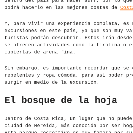
dentro del país para hacer surf, por lo que
podrá hacerlo en las mejores costas de
Cost
República Checa
Rusia
Y, para vivir una experiencia completa, es 
excursiones en este país, ya que son muy va
Serbia
turistas podrán descubrir. Estos irán desde
se ofrecen actividades como la tirolina o e
Suecia
cubiertas de arena fina.
Suiza
Sin embargo, es importante recordar que se 
repelentes y ropa cómoda, para así poder pr
Turquía
surgir en medio de la excursión.
Ucrania
El bosque de la hoja
Dentro de Costa Rica, un lugar que no puede
ciudad de Hereida, más conocida por ser ho