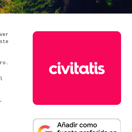
ver
ste
ro.
l
,