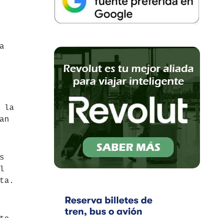
a
 la
an
s
l
ta.