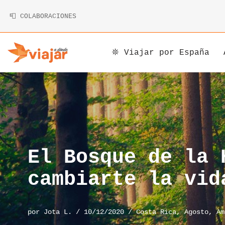
📮 COLABORACIONES
Saltar
al
contenido
𖤓 Viajar por España
Argentina
Armenia
Alemania
Bolivia
Camboya
Andorra
Brasil
China
Austria
Canadá
Corea
Bélgica
El Bosque de la 
Chile
Indonesia
Bosnia y Herzegovina
cambiarte la vid
Costa Rica
Irán
Bulgaria
por
Jota L.
10/12/2020
Costa Rica
,
Agosto
,
Am
Cuba
Japón
Chipre