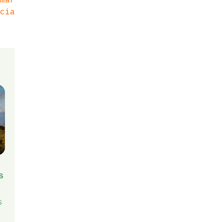
mar
cia
s
s