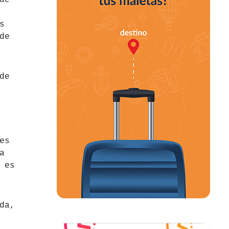
ue
s
de
de
es
a
 es
da,