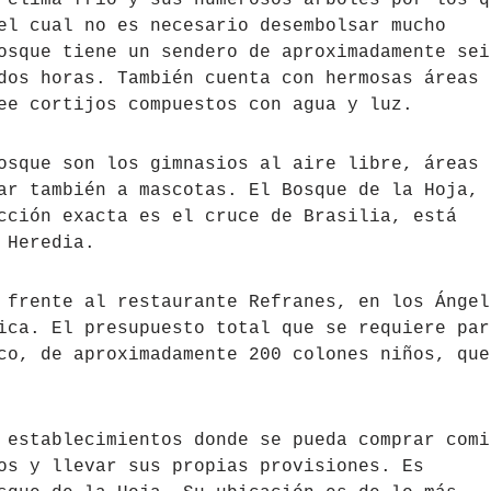
 clima frío y sus numerosos árboles por los q
el cual no es necesario desembolsar mucho
osque tiene un sendero de aproximadamente sei
dos horas. También cuenta con hermosas áreas 
ee cortijos compuestos con agua y luz.
osque son los gimnasios al aire libre, áreas 
ar también a mascotas. El Bosque de la Hoja,
cción exacta es el cruce de Brasilia, está
 Heredia.
 frente al restaurante Refranes, en los Ángel
ica. El presupuesto total que se requiere par
co, de aproximadamente 200 colones niños, que
 establecimientos donde se pueda comprar comi
os y llevar sus propias provisiones. Es