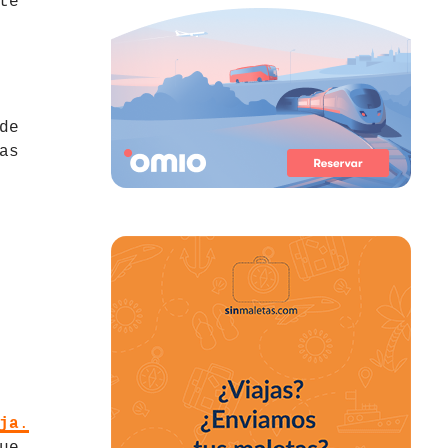
te
de
as
ja
.