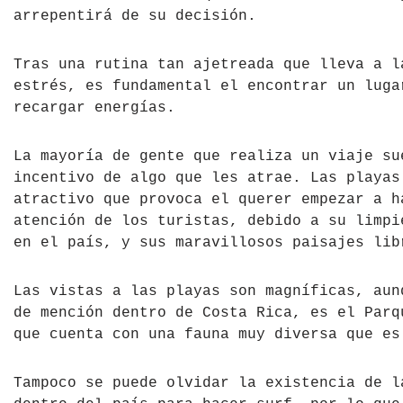
arrepentirá de su decisión.
Tíbet
Irlanda
Tras una rutina tan ajetreada que lleva a l
Vietnam
Islandia
estrés, es fundamental el encontrar un luga
Italia
recargar energías.
Letonia
La mayoría de gente que realiza un viaje su
incentivo de algo que les atrae. Las playas
Liechtenstein
atractivo que provoca el querer empezar a h
atención de los turistas, debido a su limpi
Macedonia del Norte
en el país, y sus maravillosos paisajes lib
Noruega
Las vistas a las playas son magníficas, aun
País de Gales
de mención dentro de Costa Rica, es el Parq
que cuenta con una fauna muy diversa que es
Portugal
Tampoco se puede olvidar la existencia de l
Polonia