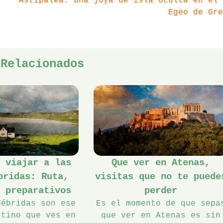
Astipalea: una joya de isla oculta en el 
Egeo de Gre
 Relacionados
a viajar a las
Que ver en Atenas,
bridas: Ruta,
visitas que no te puede
y preparativos
perder
Hébridas son ese
Es el momento de que sepa
stino que ves en
que ver en Atenas es sin