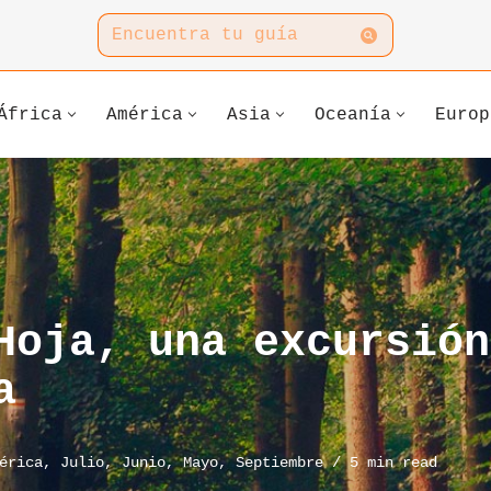
África
América
Asia
Oceanía
Europ
Hoja, una excursión
a
érica
,
Julio
,
Junio
,
Mayo
,
Septiembre
5 min read