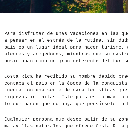
El Salvador
Jordania
Croacia
Estados Unidos
Kazajistán
Dinamarca
Hawái
La India
Escocia
Para disfrutar de unas vacaciones en las qu
a pensar en el estrés de la rutina, sin dud
México
Madagascar
Eslovenia
país es un lugar ideal para hacer turismo, 
alegres y acogedores, mientras que su gastr
Nicaragua
Malasia
España
posicionan como un gran referente del turis
Paraguay
Maldivas
Finlandia
Costa Rica ha recibido su nombre debido pre
contaba el país en la época de la conquista
Perú
Mongolia
Francia
cuenta con una serie de características que
riquezas infinitas. Este país es la máxima 
República Dominicana
Nepal
Grecia
lo que hacen que no haya que pensárselo muc
Venezuela
Qatar
Hungría
Cualquier persona que desee salir de su zon
Tailandia
Inglaterra
maravillas naturales que ofrece Costa Rica 