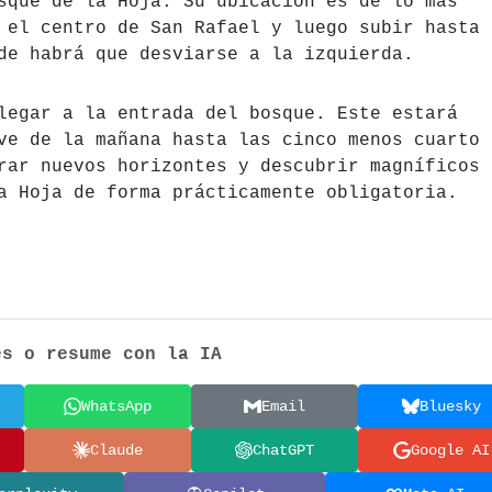
sque de la Hoja. Su ubicación es de lo más
 el centro de San Rafael y luego subir hasta
de habrá que desviarse a la izquierda.
legar a la entrada del bosque. Este estará
ve de la mañana hasta las cinco menos cuarto 
rar nuevos horizontes y descubrir magníficos
a Hoja de forma prácticamente obligatoria.
es o resume con la IA
WhatsApp
Email
Bluesky
Claude
ChatGPT
Google AI