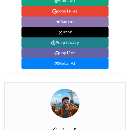
ChatGPT
Google AI
Gemini
Grok
Perplexity
Copilot
Meta AI