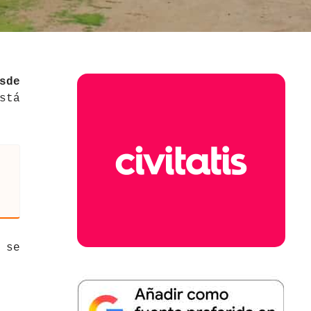
sde
stá
 se