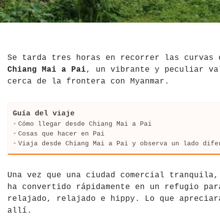
El Salvador
Jordania
Croacia
Estados Unidos
Kazajistán
Dinamarca
Hawái
La India
Escocia
Se tarda tres horas en recorrer las curvas
Chiang Mai a Pai
, un vibrante y peculiar va
México
Madagascar
Eslovenia
cerca de la frontera con Myanmar.
Nicaragua
Malasia
España
Guía del viaje
Paraguay
Maldivas
Finlandia
Cómo llegar desde Chiang Mai a Pai
Cosas que hacer en Pai
Viaja desde Chiang Mai a Pai y observa un lado dife
Perú
Mongolia
Francia
República Dominicana
Nepal
Grecia
Una vez que una ciudad comercial tranquila,
ha convertido rápidamente en un refugio par
Venezuela
Qatar
Hungría
relajado, relajado e hippy. Lo que apreciar
allí.
Tailandia
Inglaterra