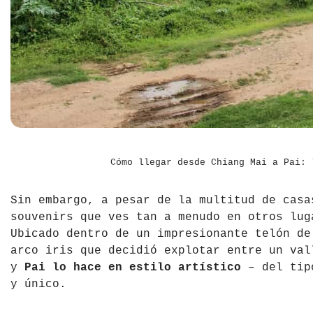
República Checa
Rusia
Serbia
Suecia
Suiza
Cómo llegar desde Chiang Mai a Pai: 
Turquía
Sin embargo, a pesar de la multitud de casa
Ucrania
souvenirs que ves tan a menudo en otros lu
Ubicado dentro de un impresionante telón d
arco iris que decidió explotar entre un val
y
Pai lo hace en estilo artístico
– del tipo
y único.