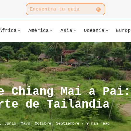
África
América
Asia
Oceanía
Europ
e Chiang Mai a Pai:
rte de Tailandia
,
Junio
,
Mayo
,
Octubre
,
Septiembre
9 min read