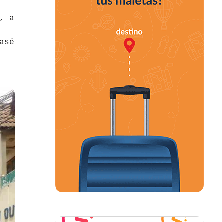
, a
asé