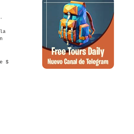
.
la
n
e $