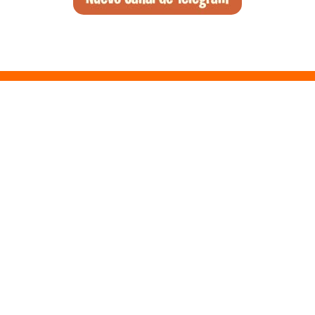
Santa Ponsa, el arte de la desconexión y el wellness en el suroeste
de Mallorca
Qué ver en Tirana, la guía completa de la capital de Albania
Qué ver en Pedraza, la villa medieval que enamora a quien la pisa
Guía para viajar a las Islas Hébridas: Ruta, ferries y preparativos
Que ver en Atenas, visitas que no te puedes perder