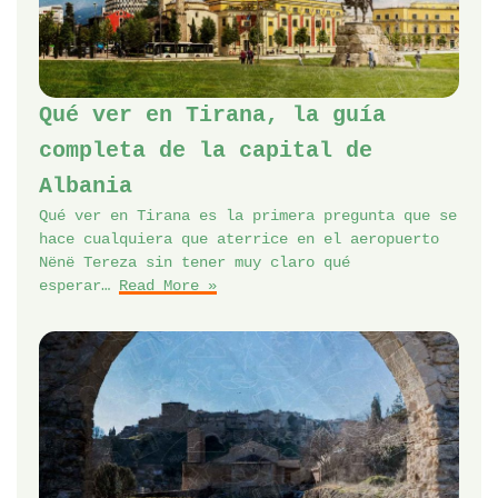
Qué ver en Tirana, la guía
completa de la capital de
Albania
Qué ver en Tirana es la primera pregunta que se
hace cualquiera que aterrice en el aeropuerto
Nënë Tereza sin tener muy claro qué
esperar…
Read More »