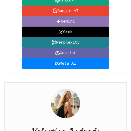
ChatGPT
Google AI
Gemini
Grok
Perplexity
Copilot
Meta AI