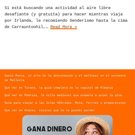
Si está buscando una actividad al aire libre
desafiante (y gratuita) para hacer mientras viaja
por Irlanda, le recomiendo Senderismo hasta la cima
de Carrauntoohil,…
Read More »
Santa Ponsa, el arte de la desconexión y el wellness en el suroeste
de Mallorca
Qué ver en Tirana, la guía completa de la capital de Albania
Qué ver en Pedraza, la villa medieval que enamora a quien la pisa
Guía para viajar a las Islas Hébridas: Ruta, ferries y preparativos
Que ver en Atenas, visitas que no te puedes perder