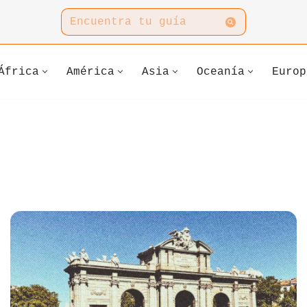
África
América
Asia
Oceanía
Europ