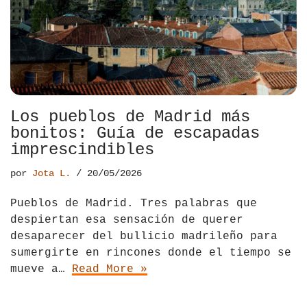
El Salvador
Jordania
Croacia
Estados Unidos
Kazajistán
Dinamarca
Hawái
La India
Escocia
México
Madagascar
Eslovenia
Los pueblos de Madrid más
bonitos: Guía de escapadas
Nicaragua
Malasia
España
imprescindibles
Paraguay
Maldivas
Finlandia
por
Jota L.
20/05/2026
Perú
Mongolia
Francia
Pueblos de Madrid. Tres palabras que
despiertan esa sensación de querer
República Dominicana
Nepal
Grecia
desaparecer del bullicio madrileño para
sumergirte en rincones donde el tiempo se
Venezuela
Qatar
Hungría
mueve a…
Read More »
Tailandia
Inglaterra