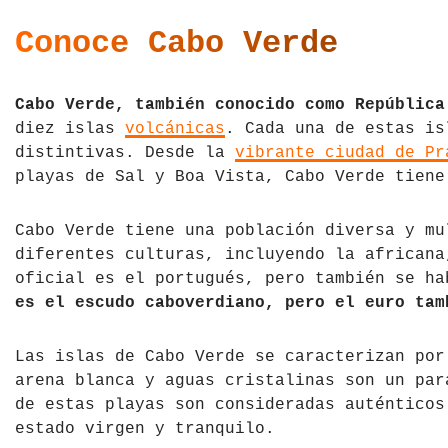
Tíbet
Irlanda
Conoce Cabo Verde
Vietnam
Islandia
Cabo Verde, también conocido como República
Italia
diez islas
volcánicas
. Cada una de estas is
distintivas. Desde la
vibrante ciudad de Pr
Letonia
playas de Sal y Boa Vista, Cabo Verde tiene
Liechtenstein
Cabo Verde tiene una población diversa y mu
Macedonia del Norte
diferentes culturas, incluyendo la africana
oficial es el portugués, pero también se h
Noruega
es el escudo caboverdiano, pero el euro tam
País de Gales
Las islas de Cabo Verde se caracterizan po
arena blanca y aguas cristalinas son un par
Portugal
de estas playas son consideradas auténticos
estado virgen y tranquilo.
Polonia