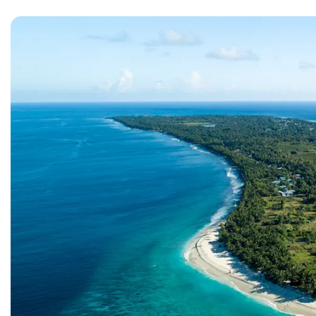
República Checa
Rusia
Serbia
Suecia
Suiza
Turquía
Ucrania