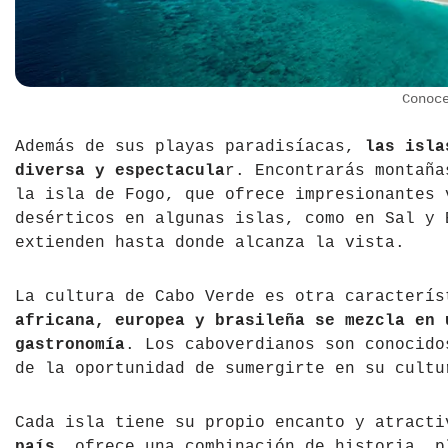
Conoc
Además de sus playas paradisíacas,
las isla
diversa y espectacula
r. Encontrarás montaña
la isla de Fogo, que ofrece impresionantes 
desérticos en algunas islas, como en Sal y 
extienden hasta donde alcanza la vista.
La cultura de Cabo Verde es otra caracterí
africana, europea y brasileña se mezcla en 
gastronomía
. Los caboverdianos son conocido
de la oportunidad de sumergirte en su cultu
Cada isla tiene su propio encanto y atract
país
, ofrece una combinación de historia, p