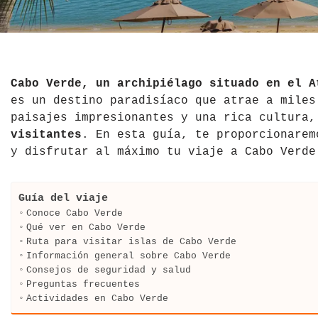
El Salvador
Jordania
Croacia
Estados Unidos
Kazajistán
Dinamarca
Hawái
La India
Escocia
Cabo Verde, un archipiélago situado en el A
es un destino paradisíaco que atrae a miles
México
Madagascar
Eslovenia
paisajes impresionantes y una rica cultura,
visitantes
. En esta guía, te proporcionarem
Nicaragua
Malasia
España
y disfrutar al máximo tu viaje a Cabo Verde
Paraguay
Maldivas
Finlandia
Guía del viaje
Perú
Mongolia
Francia
Conoce Cabo Verde
Qué ver en Cabo Verde
República Dominicana
Nepal
Grecia
Ruta para visitar islas de Cabo Verde
Información general sobre Cabo Verde
Consejos de seguridad y salud
Venezuela
Qatar
Hungría
Preguntas frecuentes
Actividades en Cabo Verde
Tailandia
Inglaterra