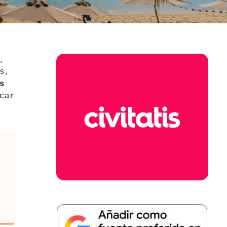
,
s,
s
car