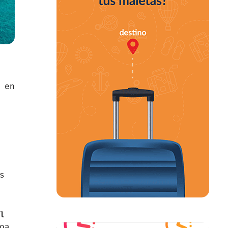
 en
s
l
oa