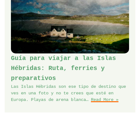
Guía para viajar a las Islas
Hébridas: Ruta, ferries y
preparativos
Las Islas Hébridas son ese tipo de destino que
ves en una foto y no te crees que esté en
Europa. Playas de arena blanca…
Read More »