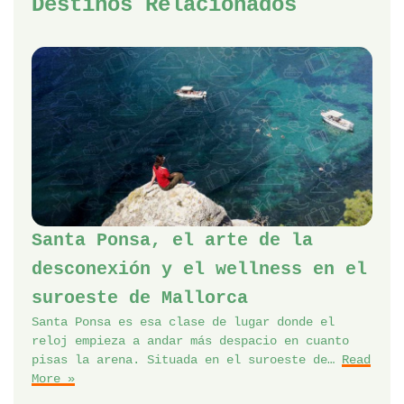
Destinos Relacionados
Santa Ponsa, el arte de la
desconexión y el wellness en el
suroeste de Mallorca
Santa Ponsa es esa clase de lugar donde el
reloj empieza a andar más despacio en cuanto
pisas la arena. Situada en el suroeste de…
Read
More »