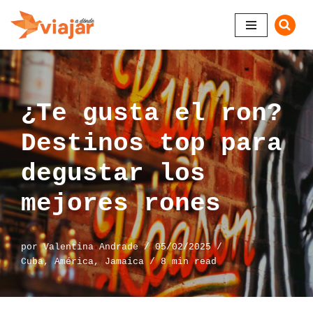
Saltar
al
contenido
¿Te gusta el ron?
Destinos top para
degustar los
mejores rones
por
Valentina Andrade
05/02/2025
Cuba
,
América
,
Jamaica
8 min read