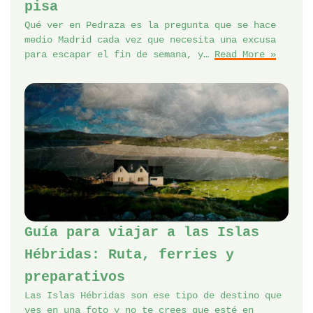
pisa
Qué ver en Pedraza es la pregunta que se hace
medio Madrid cada vez que necesita una excusa
para escapar el fin de semana, y…
Read More »
Guía para viajar a las Islas
Hébridas: Ruta, ferries y
preparativos
Las Islas Hébridas son ese tipo de destino que
ves en una foto y no te crees que esté en