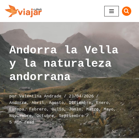
Saltar
al
contenido
Andorra la Vella
y la naturaleza
andorrana
por
Valentina Andrade
23/04/2026
Andorra
,
Abril
,
Agosto
,
Diciembre
,
Enero
,
Europa
,
Febrero
,
Julio
,
Junio
,
Marzo
,
Mayo
,
Noviembre
,
Octubre
,
Septiembre
5 min read