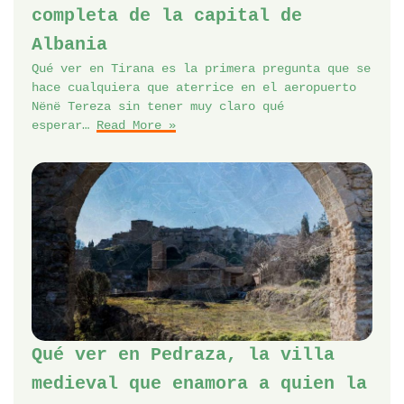
completa de la capital de
Albania
Qué ver en Tirana es la primera pregunta que se
hace cualquiera que aterrice en el aeropuerto
Nënë Tereza sin tener muy claro qué
esperar…
Read More »
Qué ver en Pedraza, la villa
medieval que enamora a quien la