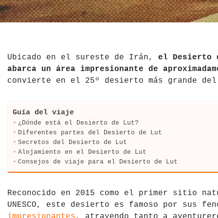
El Salvador
Jordania
Croacia
Estados Unidos
Kazajistán
Dinamarca
Hawái
La India
Escocia
Ubicado en el sureste de Irán,
el Desierto 
abarca un área impresionante de aproximadam
México
Madagascar
Eslovenia
convierte en el 25º desierto más grande del
Nicaragua
Malasia
España
Guía del viaje
Paraguay
Maldivas
Finlandia
¿Dónde está el Desierto de Lut?
Diferentes partes del Desierto de Lut
Secretos del Desierto de Lut
Perú
Mongolia
Francia
Alojamiento en el Desierto de Lut
Consejos de viaje para el Desierto de Lut
República Dominicana
Nepal
Grecia
Venezuela
Qatar
Hungría
Reconocido en 2015 como el primer sitio nat
UNESCO, este desierto es famoso por sus fe
Tailandia
Inglaterra
impresionantes
, atrayendo tanto a aventurer