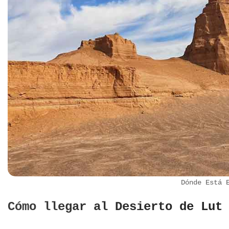
República Checa
Rusia
Serbia
Suecia
Suiza
Turquía
Ucrania
Dónde Está 
Cómo llegar al Desierto de Lut