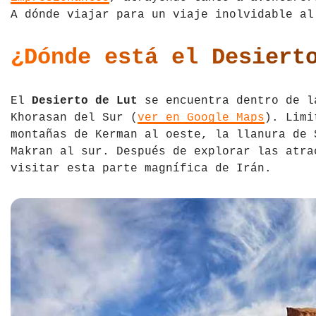
A dónde viajar para un viaje inolvidable al
Tíbet
Irlanda
¿Dónde está el Desiert
Vietnam
Islandia
Italia
El
Desierto de Lut
se encuentra dentro de l
Letonia
Khorasan del Sur (
ver en Google Maps
). Limi
montañas de Kerman al oeste, la llanura de 
Liechtenstein
Makran al sur. Después de explorar las atra
visitar esta parte magnífica de Irán.
Macedonia del Norte
Noruega
País de Gales
Portugal
Polonia