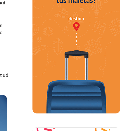
ad
.
n
o
tud