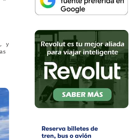
, y
as