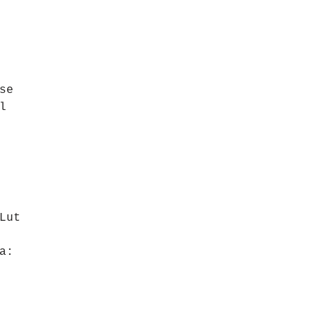
se
l
Lut
a: