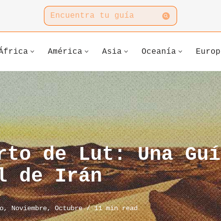
África
América
Asia
Oceanía
Europ
rto de Lut: Una Guí
l de Irán
o
,
Noviembre
,
Octubre
11 min read