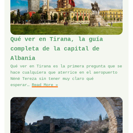
Qué ver en Tirana, la guía
completa de la capital de
Albania
Qué ver en Tirana es la primera pregunta que se
hace cualquiera que aterrice en el aeropuerto
Nënë Tereza sin tener muy claro qué
esperar…
Read More »