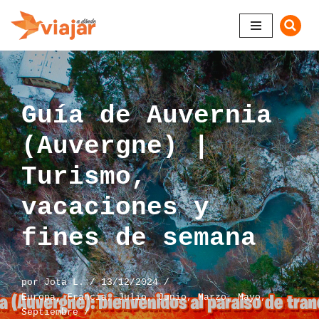
Saltar
al
contenido
Guía de Auvernia
(Auvergne) |
Turismo,
vacaciones y
fines de semana
por
Jota L.
13/12/2024
Europa
,
Francia
,
Julio
,
Junio
,
Marzo
,
Mayo
,
Septiembre