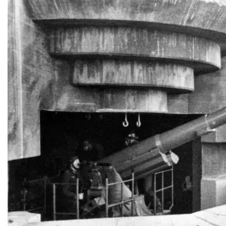
República Checa
Rusia
Serbia
Suecia
Suiza
Turquía
Ucrania