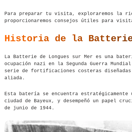
Tíbet
Irlanda
Para preparar tu visita, exploraremos la ri
proporcionaremos consejos útiles para visit
Vietnam
Islandia
Italia
Historia de la Batteri
Letonia
La Batterie de Longues sur Mer es una bater
Liechtenstein
ocupación nazi en la Segunda Guerra Mundial
serie de fortificaciones costeras diseñadas
Macedonia del Norte
aliada.
Noruega
Esta batería se encuentra estratégicamente 
ciudad de Bayeux, y desempeñó un papel cruc
País de Gales
de junio de 1944.
Portugal
Polonia