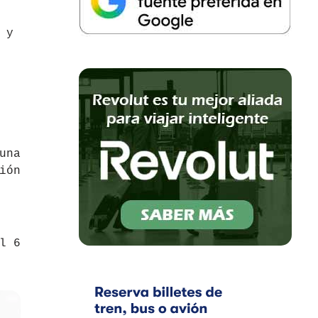
 y
una
ión
l 6