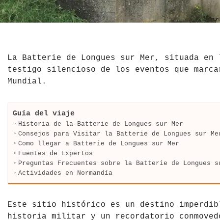
El Salvador
Jordania
Croacia
Estados Unidos
Kazajistán
Dinamarca
Hawái
La India
Escocia
La Batterie de Longues sur Mer, situada en 
testigo silencioso de los eventos que marca
México
Madagascar
Eslovenia
Mundial.
Nicaragua
Malasia
España
Guía del viaje
Paraguay
Maldivas
Finlandia
Historia de la Batterie de Longues sur Mer
Consejos para Visitar la Batterie de Longues sur Me
Como llegar a Batterie de Longues sur Mer
Perú
Mongolia
Francia
Fuentes de Expertos
Preguntas Frecuentes sobre la Batterie de Longues s
República Dominicana
Nepal
Grecia
Actividades en Normandía
Venezuela
Qatar
Hungría
Este sitio histórico es un destino imperdib
Tailandia
Inglaterra
historia militar y un recordatorio conmoved