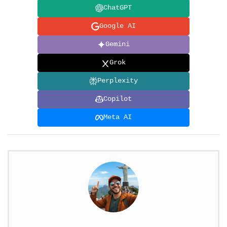
ChatGPT
Google AI
Gemini
Grok
Perplexity
Copilot
Meta AI