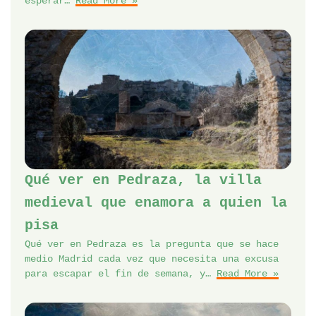
esperar…
Read More »
Qué ver en Pedraza, la villa
medieval que enamora a quien la
pisa
Qué ver en Pedraza es la pregunta que se hace
medio Madrid cada vez que necesita una excusa
para escapar el fin de semana, y…
Read More »