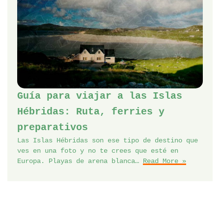
Guía para viajar a las Islas
Hébridas: Ruta, ferries y
preparativos
Las Islas Hébridas son ese tipo de destino que
ves en una foto y no te crees que esté en
Europa. Playas de arena blanca…
Read More »