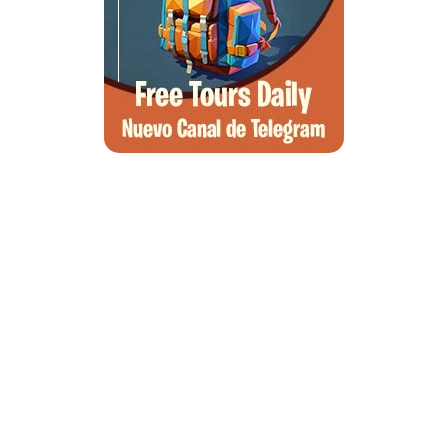
Qué ver en Tirana, la guía completa de la capital de Albania
Qué ver en Pedraza, la villa medieval que enamora a quien la pisa
Guía para viajar a las Islas Hébridas: Ruta, ferries y preparativos
Que ver en Atenas, visitas que no te puedes perder
Morella, guía completa para planear tu escapada al Maestrazgo