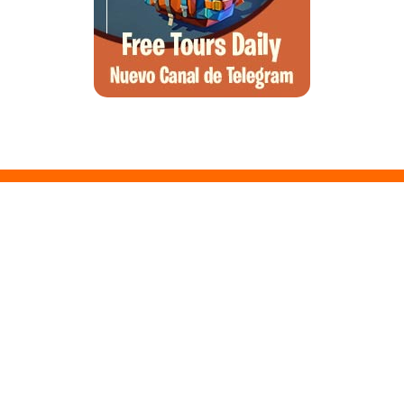
Santa Ponsa, el arte de la desconexión y el wellness en el suroeste
de Mallorca
Qué ver en Tirana, la guía completa de la capital de Albania
Qué ver en Pedraza, la villa medieval que enamora a quien la pisa
Guía para viajar a las Islas Hébridas: Ruta, ferries y preparativos
Que ver en Atenas, visitas que no te puedes perder