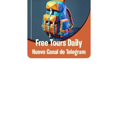
Qué ver en Tirana, la guía completa de la capital de Albania
Qué ver en Pedraza, la villa medieval que enamora a quien la pisa
Guía para viajar a las Islas Hébridas: Ruta, ferries y preparativos
Que ver en Atenas, visitas que no te puedes perder
Morella, guía completa para planear tu escapada al Maestrazgo