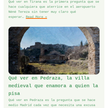
Qué ver en Tirana es la primera pregunta que se
hace cualquiera que aterrice en el aeropuerto
Nënë Tereza sin tener muy claro qué
esperar…
Read More »
Qué ver en Pedraza, la villa
medieval que enamora a quien la
pisa
Qué ver en Pedraza es la pregunta que se hace
medio Madrid cada vez que necesita una excusa