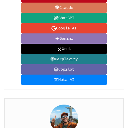
Claude
ChatGPT
Google AI
Gemini
Grok
Perplexity
Copilot
Meta AI