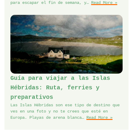
para escapar el fin de semana, y…
Read More »
Guía para viajar a las Islas
Hébridas: Ruta, ferries y
preparativos
Las Islas Hébridas son ese tipo de destino que
ves en una foto y no te crees que esté en
Europa. Playas de arena blanca…
Read More »