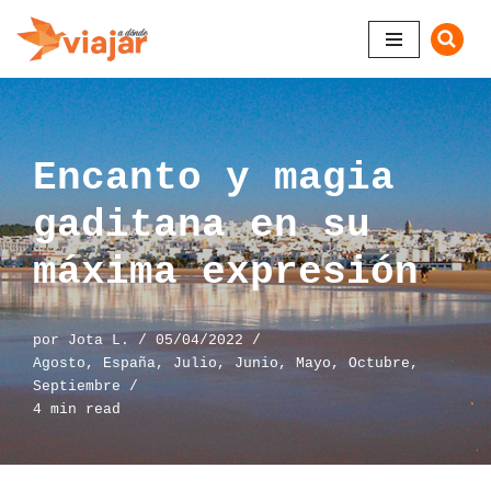
Saltar
al
contenido
Encanto y magia
gaditana en su
máxima expresión
por
Jota L.
05/04/2022
Agosto
,
España
,
Julio
,
Junio
,
Mayo
,
Octubre
,
Septiembre
4 min read