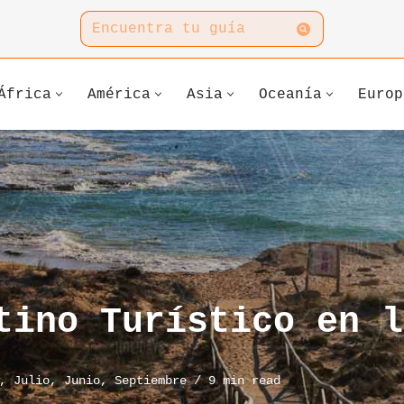
África
América
Asia
Oceanía
Europ
tino Turístico en l
,
Julio
,
Junio
,
Septiembre
9 min read