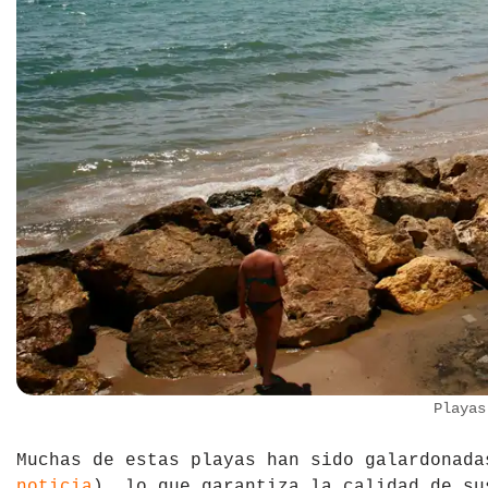
Playas
Muchas de estas playas han sido galardonad
noticia
), lo que garantiza la calidad de su