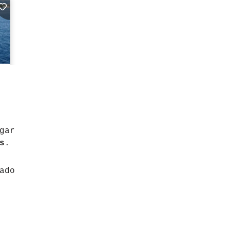
gar
s
.
ado