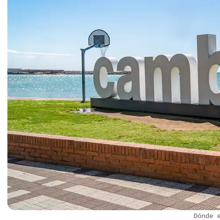
República Checa
Rusia
Serbia
Suecia
Suiza
Turquía
Ucrania
Dónde 