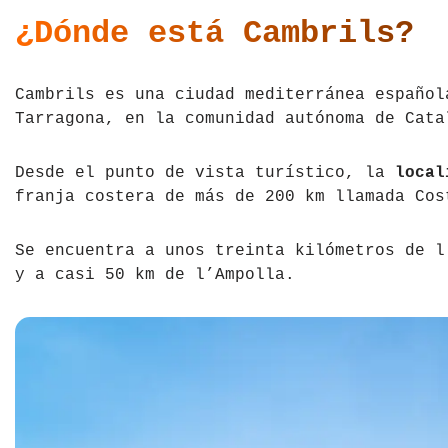
¿Dónde está Cambrils?
Tíbet
Irlanda
Vietnam
Islandia
Cambrils es una ciudad mediterránea español
Italia
Tarragona, en la comunidad autónoma de Cata
Letonia
Desde el punto de vista turístico, la
local
franja costera de más de 200 km llamada Cos
Liechtenstein
Se encuentra a unos treinta kilómetros de 
Macedonia del Norte
y a casi 50 km de l’Ampolla.
Noruega
País de Gales
Portugal
Polonia