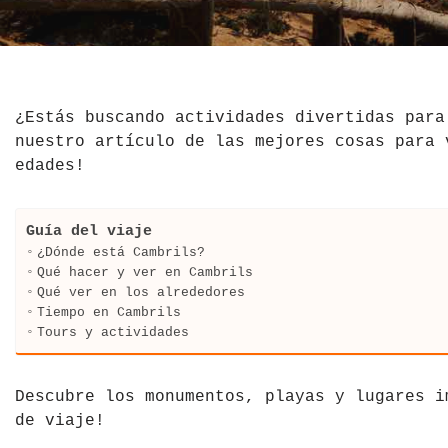
El Salvador
Jordania
Croacia
Estados Unidos
Kazajistán
Dinamarca
Hawái
La India
Escocia
¿Estás buscando actividades divertidas par
nuestro artículo de las mejores cosas para 
México
Madagascar
Eslovenia
edades!
Nicaragua
Malasia
España
Guía del viaje
Paraguay
Maldivas
Finlandia
¿Dónde está Cambrils?
Qué hacer y ver en Cambrils
Qué ver en los alrededores
Perú
Mongolia
Francia
Tiempo en Cambrils
Tours y actividades
República Dominicana
Nepal
Grecia
Venezuela
Qatar
Hungría
Descubre los monumentos, playas y lugares i
de viaje!
Tailandia
Inglaterra