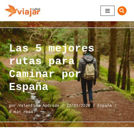
Saltar
al
contenido
Las 5 mejores
rutas para
Caminar por
España
por
Valentina Andrade
22/01/2026
España
8 min read