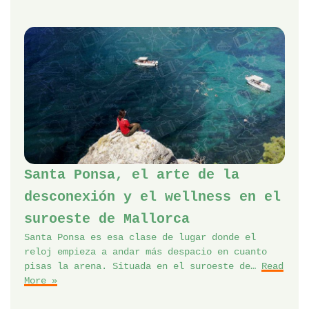
Santa Ponsa, el arte de la
desconexión y el wellness en el
suroeste de Mallorca
Santa Ponsa es esa clase de lugar donde el
reloj empieza a andar más despacio en cuanto
pisas la arena. Situada en el suroeste de…
Read
More »