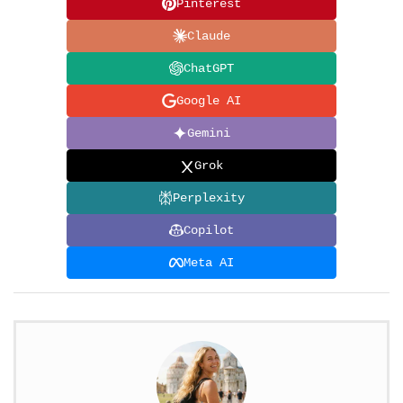
Pinterest
Claude
ChatGPT
Google AI
Gemini
Grok
Perplexity
Copilot
Meta AI