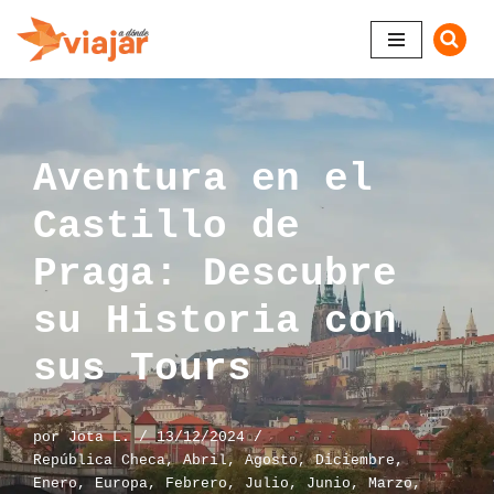
Saltar
al
contenido
Aventura en el
Castillo de
Praga: Descubre
su Historia con
sus Tours
por
Jota L.
13/12/2024
República Checa
,
Abril
,
Agosto
,
Diciembre
,
Enero
,
Europa
,
Febrero
,
Julio
,
Junio
,
Marzo
,