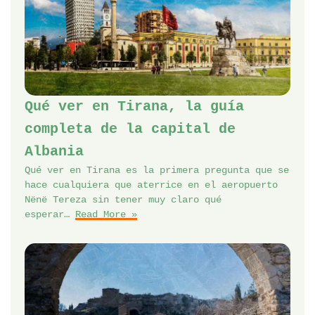
Qué ver en Tirana, la guía
completa de la capital de
Albania
Qué ver en Tirana es la primera pregunta que se
hace cualquiera que aterrice en el aeropuerto
Nënë Tereza sin tener muy claro qué
esperar…
Read More »