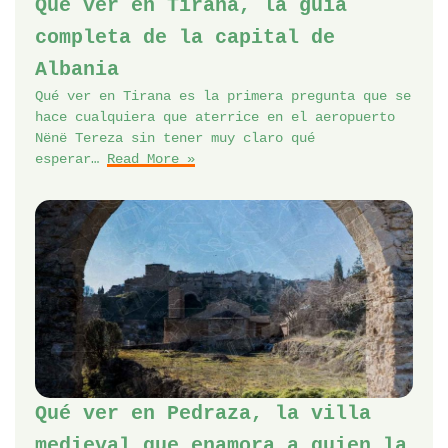
Qué ver en Tirana, la guía
completa de la capital de
Albania
Qué ver en Tirana es la primera pregunta que se
hace cualquiera que aterrice en el aeropuerto
Nënë Tereza sin tener muy claro qué
esperar…
Read More »
Qué ver en Pedraza, la villa
medieval que enamora a quien la