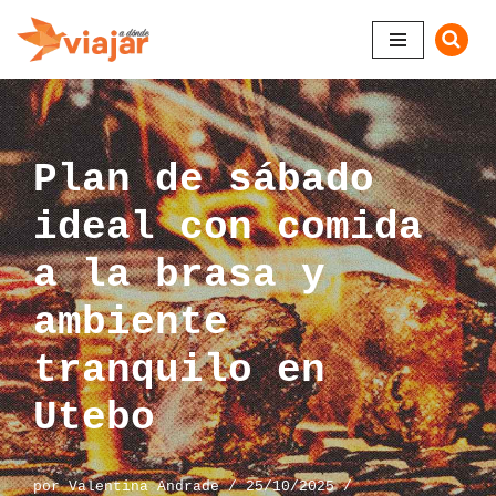
Saltar
al
contenido
Plan de sábado
ideal con comida
a la brasa y
ambiente
tranquilo en
Utebo
por
Valentina Andrade
25/10/2025