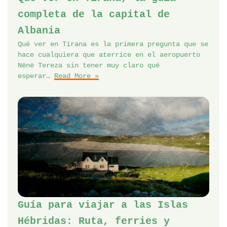
completa de la capital de
Albania
Qué ver en Tirana es la primera pregunta que se
hace cualquiera que aterrice en el aeropuerto
Nënë Tereza sin tener muy claro qué
esperar…
Read More »
Guía para viajar a las Islas
Hébridas: Ruta, ferries y