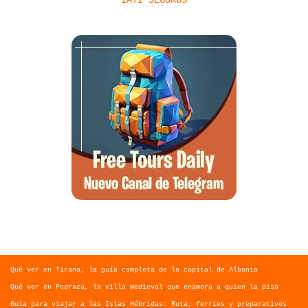
Qué ver en Tirana, la guía completa de la capital de Albania
Qué ver en Pedraza, la villa medieval que enamora a quien la pisa
Guía para viajar a las Islas Hébridas: Ruta, ferries y preparativos