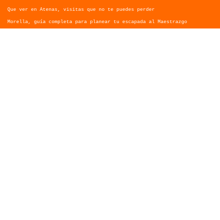
Que ver en Atenas, visitas que no te puedes perder
Morella, guía completa para planear tu escapada al Maestrazgo
Quienes Somos
Contacto y colaboraciones
Aviso Legal
Política de Privacidad
Mapa Web