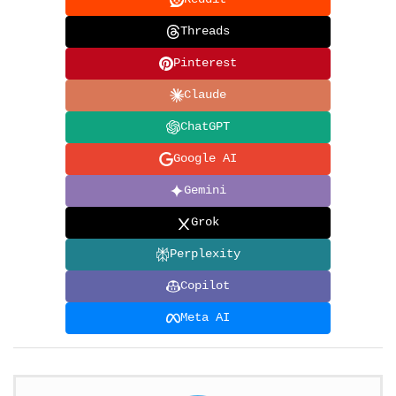
Threads
Pinterest
Claude
ChatGPT
Google AI
Gemini
Grok
Perplexity
Copilot
Meta AI