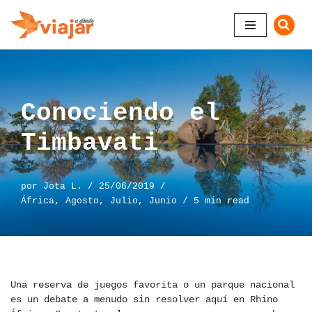
Saltar
al
contenido
Conociendo el
Timbavati
por
Jota L.
25/06/2019
África
,
Agosto
,
Julio
,
Junio
5 min read
Una reserva de juegos favorita o un parque nacional
es un debate a menudo sin resolver aquí en Rhino