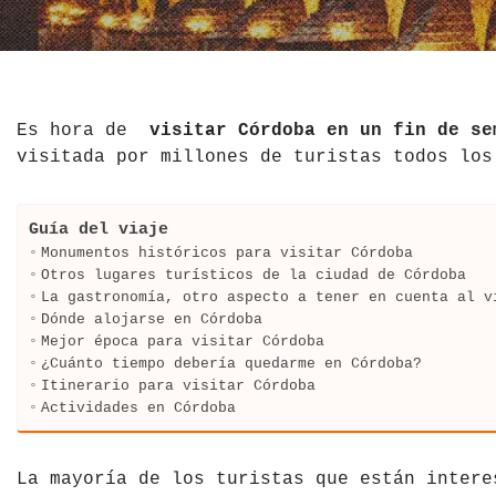
El Salvador
Jordania
Croacia
Estados Unidos
Kazajistán
Dinamarca
Hawái
La India
Escocia
Es hora de
visitar Córdoba en un fin de se
visitada por millones de turistas todos los
México
Madagascar
Eslovenia
Nicaragua
Malasia
España
Guía del viaje
Monumentos históricos para visitar Córdoba
Otros lugares turísticos de la ciudad de Córdoba
Paraguay
Maldivas
Finlandia
La gastronomía, otro aspecto a tener en cuenta al v
Dónde alojarse en Córdoba
Perú
Mongolia
Francia
Mejor época para visitar Córdoba
¿Cuánto tiempo debería quedarme en Córdoba?
República Dominicana
Nepal
Grecia
Itinerario para visitar Córdoba
Actividades en Córdoba
Venezuela
Qatar
Hungría
Tailandia
Inglaterra
La mayoría de los turistas que están intere