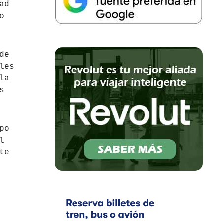
ad
o
de
les
la
s
po
l
te