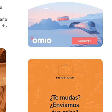
o
año
 el