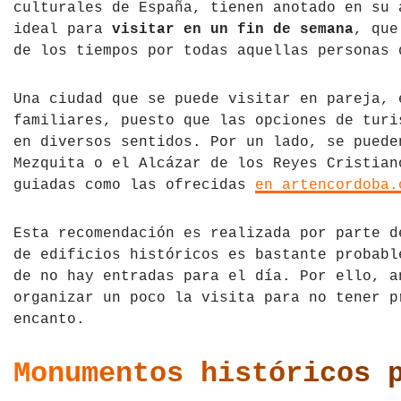
culturales de España, tienen anotado en su
Tíbet
Irlanda
ideal para
visitar en un fin de semana
, que
de los tiempos por todas aquellas personas 
Vietnam
Islandia
Una ciudad que se puede visitar en pareja, 
Italia
familiares, puesto que las opciones de turi
en diversos sentidos. Por un lado, se pued
Letonia
Mezquita o el Alcázar de los Reyes Cristian
guiadas como las ofrecidas
en artencordoba.
Liechtenstein
Macedonia del Norte
Esta recomendación es realizada por parte d
de edificios históricos es bastante probabl
Noruega
de no hay entradas para el día. Por ello, 
organizar un poco la visita para no tener p
País de Gales
encanto.
Portugal
Monumentos históricos 
Polonia