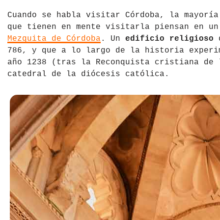
República Checa
Cuando se habla visitar Córdoba, la mayoría
que tienen en mente visitarla piensan en un
Rusia
Mezquita de Córdoba
. Un
edificio religioso
q
786, y que a lo largo de la historia experi
Serbia
año 1238 (tras la Reconquista cristiana de 
catedral de la diócesis católica.
Suecia
Suiza
Turquía
Ucrania