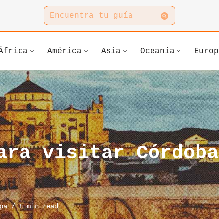
África
América
Asia
Oceanía
Europ
ara visitar Córdoba
pa
8 min read