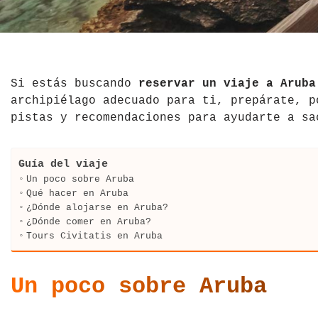
El Salvador
Jordania
Croacia
Estados Unidos
Kazajistán
Dinamarca
Hawái
La India
Escocia
Si estás buscando
reservar un viaje a Aruba
archipiélago adecuado para ti, prepárate, p
México
Madagascar
Eslovenia
pistas y recomendaciones para ayudarte a sa
Nicaragua
Malasia
España
Guía del viaje
Paraguay
Maldivas
Finlandia
Un poco sobre Aruba
Qué hacer en Aruba
¿Dónde alojarse en Aruba?
Perú
Mongolia
Francia
¿Dónde comer en Aruba?
Tours Civitatis en Aruba
República Dominicana
Nepal
Grecia
Venezuela
Qatar
Hungría
Un poco sobre Aruba
Tailandia
Inglaterra