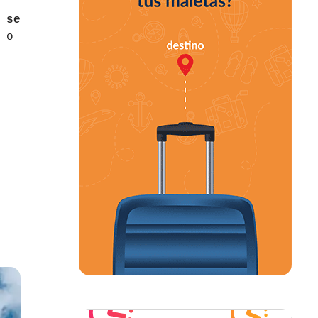
 se
 o