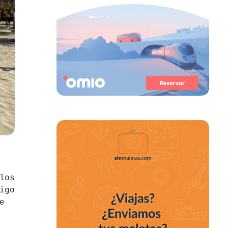
los
igo
e