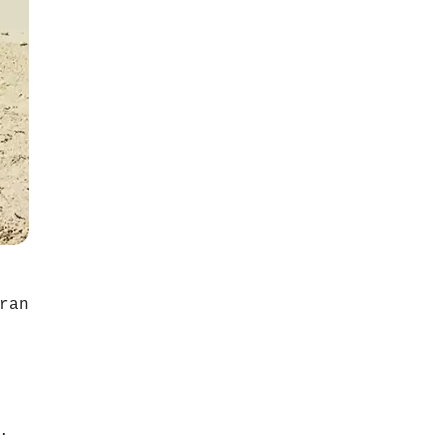
ran
.