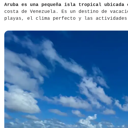
Aruba es una pequeña isla tropical ubicada 
Tíbet
Irlanda
costa de Venezuela. Es un destino de vacaci
playas, el clima perfecto y las actividades
Vietnam
Islandia
Italia
Letonia
Liechtenstein
Macedonia del Norte
Noruega
País de Gales
Portugal
Polonia