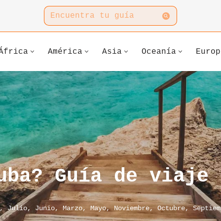
África
América
Asia
Oceanía
Europ
uba? Guía de viaje
,
Julio
,
Junio
,
Marzo
,
Mayo
,
Noviembre
,
Octubre
,
Septiem