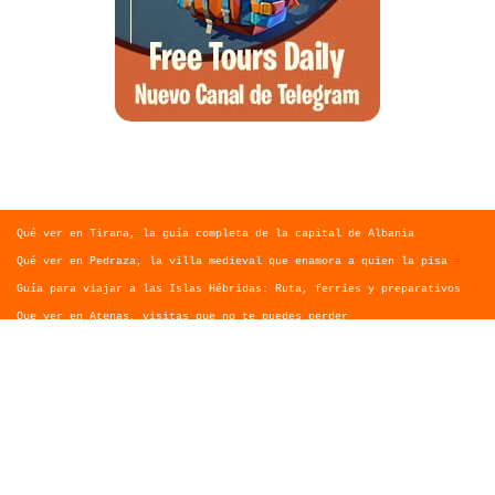
Qué ver en Tirana, la guía completa de la capital de Albania
Qué ver en Pedraza, la villa medieval que enamora a quien la pisa
Guía para viajar a las Islas Hébridas: Ruta, ferries y preparativos
Que ver en Atenas, visitas que no te puedes perder
Morella, guía completa para planear tu escapada al Maestrazgo