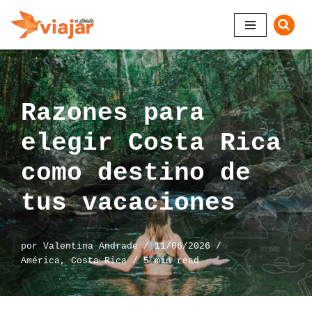
Saltar
al
contenido
Razones para
elegir Costa Rica
como destino de
tus vacaciones
por
Valentina Andrade
11/06/2026
América
,
Costa Rica
5 min read