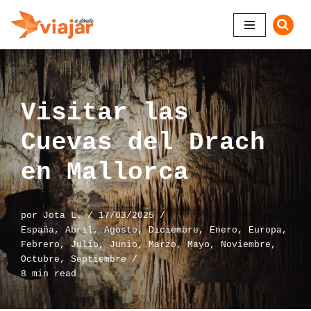
Saltar
al
contenido
Visitar las
Cuevas del Drach
en Mallorca
por
Jota L.
17/03/2025
España
,
Abril
,
Agosto
,
Diciembre
,
Enero
,
Europa
,
Febrero
,
Julio
,
Junio
,
Marzo
,
Mayo
,
Noviembre
,
Octubre
,
Septiembre
8 min read