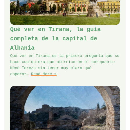
Qué ver en Tirana, la guía
completa de la capital de
Albania
Qué ver en Tirana es la primera pregunta que se
hace cualquiera que aterrice en el aeropuerto
Nënë Tereza sin tener muy claro qué
esperar…
Read More »