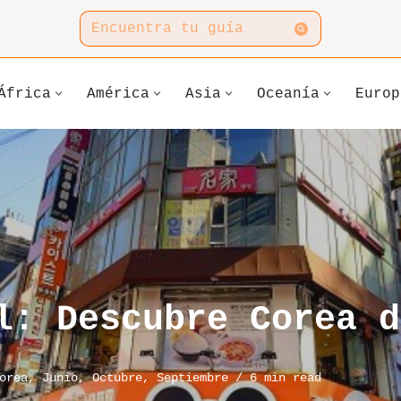
África
América
Asia
Oceanía
Europ
l: Descubre Corea d
orea
,
Junio
,
Octubre
,
Septiembre
6 min read