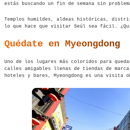
estás buscando un fin de semana sin problem
Tíbet
Irlanda
Templos humildes, aldeas históricas, distri
Vietnam
Islandia
lo que hace que visitar Seúl sea fácil. ¿Qu
Italia
Quédate en Myeongdong
Letonia
Liechtenstein
Uno de los lugares más coloridos para qued
calles amigables llenas de tiendas de marca
Macedonia del Norte
hoteles y bares, Myeongdong es una visita o
Noruega
País de Gales
Portugal
Polonia