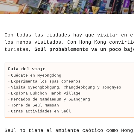
El Salvador
Jordania
Croacia
Estados Unidos
Kazajistán
Dinamarca
Hawái
La India
Escocia
Con todas las ciudades hay que visitar en 
los menos visitados. Con Hong Kong convirti
México
Madagascar
Eslovenia
turistas,
Seúl probablemente va un poco baj
Nicaragua
Malasia
España
Guía del viaje
Paraguay
Maldivas
Finlandia
Quédate en Myeongdong
Experimenta los spas coreanos
Visita Gyeongbokgung, Changdeokgung y Jongmyeo
Perú
Mongolia
Francia
Explora Bukchon Hanok Village
Mercados de Namdaemun y Gwangjang
República Dominicana
Nepal
Grecia
Torre de Seúl Namsan
Otras actividades en Seúl
Venezuela
Qatar
Hungría
Tailandia
Inglaterra
Seúl no tiene el ambiente caótico como Hong