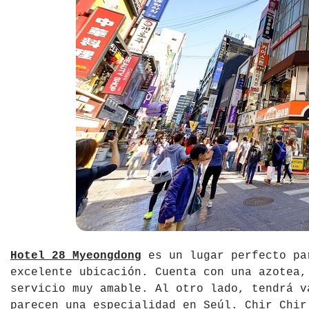
República Checa
Rusia
Serbia
Suecia
Suiza
Turquía
Ucrania
Hotel 28 Myeongdong
es un lugar perfecto pa
excelente ubicación. Cuenta con una azotea,
servicio muy amable. Al otro lado, tendrá v
parecen una especialidad en Seúl. Chir Chir