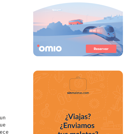
un
ue
ece