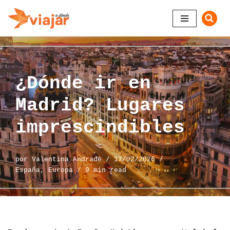
Saltar
al
contenido
¿Dónde ir en
Madrid? Lugares
imprescindibles
por
Valentina Andrade
17/02/2026
España
,
Europa
9 min read