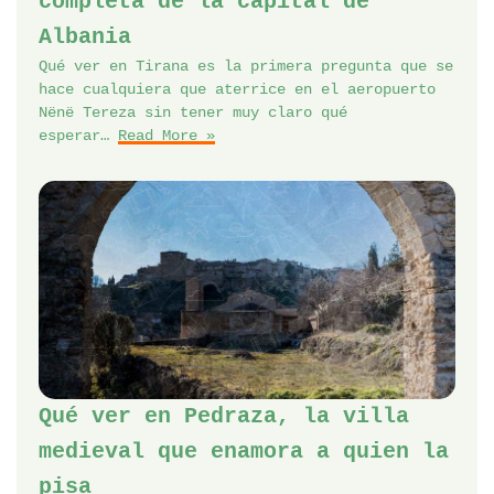
completa de la capital de
Albania
Qué ver en Tirana es la primera pregunta que se
hace cualquiera que aterrice en el aeropuerto
Nënë Tereza sin tener muy claro qué
esperar…
Read More »
Qué ver en Pedraza, la villa
medieval que enamora a quien la
pisa