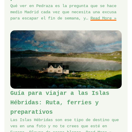
Qué ver en Pedraza es la pregunta que se hace
medio Madrid cada vez que necesita una excusa
para escapar el fin de semana, y…
Read More »
Guía para viajar a las Islas
Hébridas: Ruta, ferries y
preparativos
Las Islas Hébridas son ese tipo de destino que
ves en una foto y no te crees que esté en