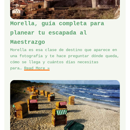
Morella, guía completa para
planear tu escapada al
Maestrazgo
Morella es esa clase de destino que aparece en
una fotografía y te hace preguntar dónde queda,
cómo se llega y cuántos días necesitas
para…
Read More »