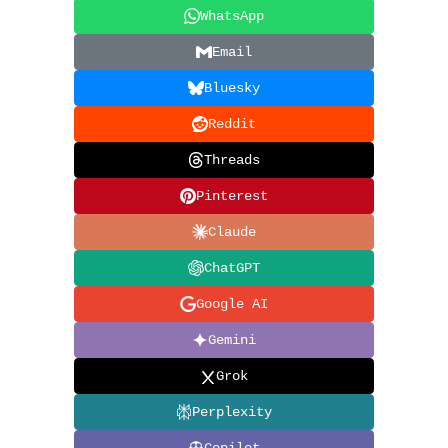
WhatsApp
Email
Bluesky
Reddit
Threads
Pinterest
Claude
ChatGPT
Google AI
Gemini
Grok
Perplexity
Copilot