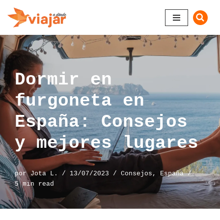
Saltar
al
contenido
Dormir en
furgoneta en
España: Consejos
y mejores lugares
por
Jota L.
13/07/2023
Consejos
,
España
5 min read