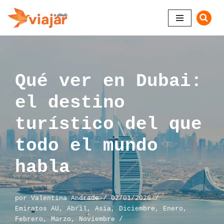
Saltar
al
contenido
Qué ver en Dubai:
el destino
turístico del que
todo el mundo
habla
por
Valentina Andrade
02/01/2026
Emiratos AU
,
Abril
,
Asia
,
Diciembre
,
Enero
,
Febrero
,
Marzo
,
Noviembre