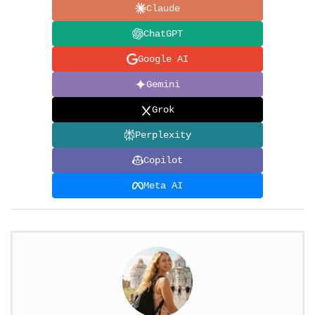
Claude
ChatGPT
Google AI
Gemini
Grok
Perplexity
Copilot
Meta AI