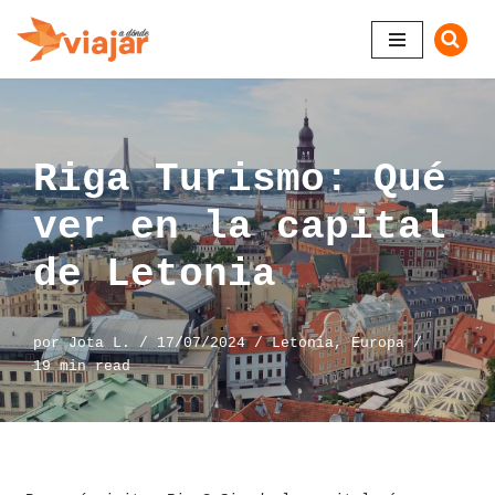
Saltar
al
contenido
Riga Turismo: Qué
ver en la capital
de Letonia
por
Jota L.
17/07/2024
Letonia
,
Europa
19 min read