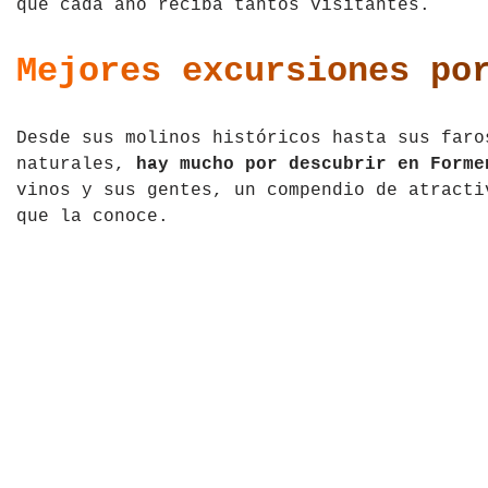
que cada año reciba tantos visitantes.
Tíbet
Irlanda
Mejores excursiones po
Vietnam
Islandia
Italia
Desde sus molinos históricos hasta sus faro
naturales,
hay mucho por descubrir en Forme
Letonia
vinos y sus gentes, un compendio de atracti
que la conoce.
Liechtenstein
Macedonia del Norte
Noruega
País de Gales
Portugal
Polonia