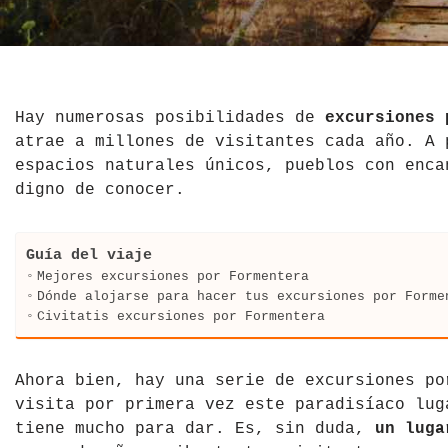
El Salvador
Jordania
Croacia
Estados Unidos
Kazajistán
Dinamarca
Hawái
La India
Escocia
Hay numerosas posibilidades de
excursiones 
atrae a millones de visitantes cada año. A 
México
Madagascar
Eslovenia
espacios naturales únicos, pueblos con enca
digno de conocer.
Nicaragua
Malasia
España
Paraguay
Maldivas
Finlandia
Guía del viaje
Mejores excursiones por Formentera
Perú
Mongolia
Francia
Dónde alojarse para hacer tus excursiones por Forme
Civitatis excursiones por Formentera
República Dominicana
Nepal
Grecia
Ahora bien, hay una serie de excursiones po
Venezuela
Qatar
Hungría
visita por primera vez este paradisíaco lug
tiene mucho para dar. Es, sin duda,
un luga
Tailandia
Inglaterra