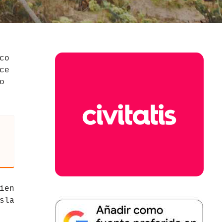
co
ce
o
ien
sla