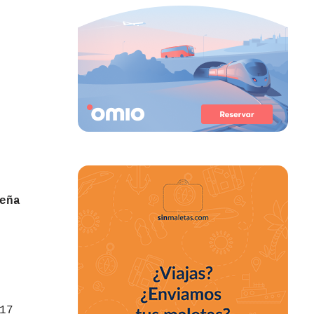
eña
17