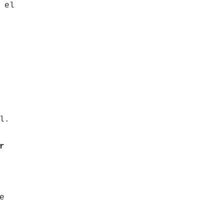
 el
l.
r
e