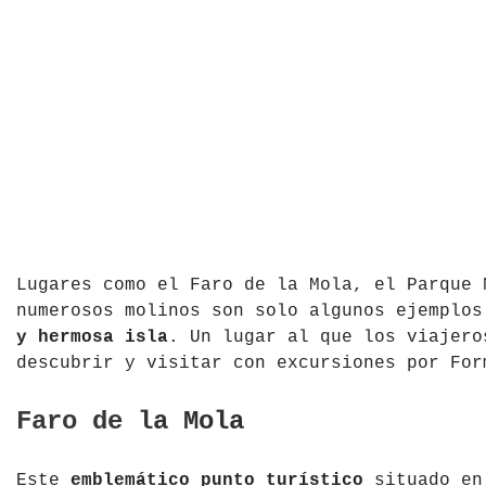
República Checa
Rusia
Serbia
Suecia
Suiza
Turquía
Lugares como el Faro de la Mola, el Parque 
numerosos molinos son solo algunos ejemplo
Ucrania
y hermosa isla
. Un lugar al que los viajero
descubrir y visitar con excursiones por For
Faro de la Mola
Este
emblemático punto turístico
situado en 