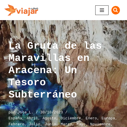
Saltar
al
contenido
La Gruta de las
Maravillas en
Aracena: Un
Tesoro
Subterráneo
por
Jota L.
30/10/2023
España
,
Abril
,
Agosto
,
Diciembre
,
Enero
,
Europa
,
Febrero
,
Julio
,
Junio
,
Marzo
,
Mayo
,
Noviembre
,