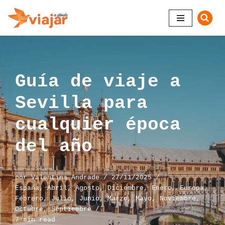
Saltar
al
contenido
Guía de viaje a
Sevilla para
cualquier época
del año
por
Valentina Andrade
27/11/2025
España
,
Abril
,
Agosto
,
Diciembre
,
Enero
,
Europa
,
Febrero
,
Julio
,
Junio
,
Marzo
,
Mayo
,
Noviembre
,
Octubre
,
Septiembre
7 min read