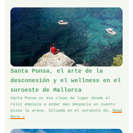
Santa Ponsa, el arte de la
desconexión y el wellness en el
suroeste de Mallorca
Santa Ponsa es esa clase de lugar donde el
reloj empieza a andar más despacio en cuanto
pisas la arena. Situada en el suroeste de…
Read
More »