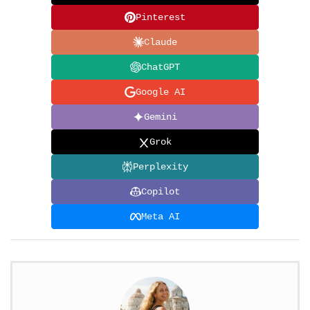
Pinterest
Claude
ChatGPT
Google AI
Gemini
Grok
Perplexity
Copilot
Meta AI