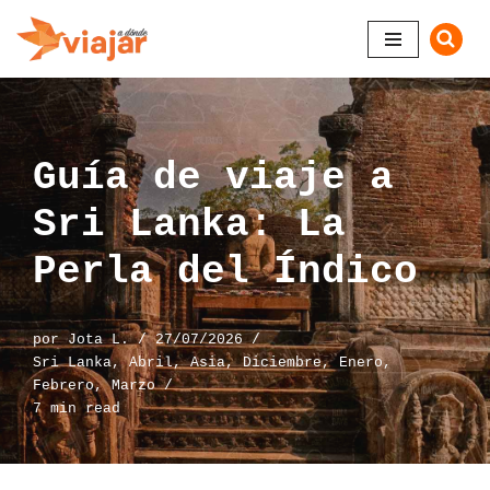
Saltar
al
contenido
Guía de viaje a
Sri Lanka: La
Perla del Índico
por
Jota L.
27/07/2026
Sri Lanka
,
Abril
,
Asia
,
Diciembre
,
Enero
,
Febrero
,
Marzo
7 min read