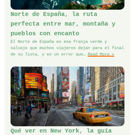
Norte de España, la ruta
perfecta entre mar, montaña y
pueblos con encanto
El Norte de España es esa franja verde y
salvaje que muchos viajeros dejan para el final
de su lista, y es un error que…
Read More »
Qué ver en New York, la guía