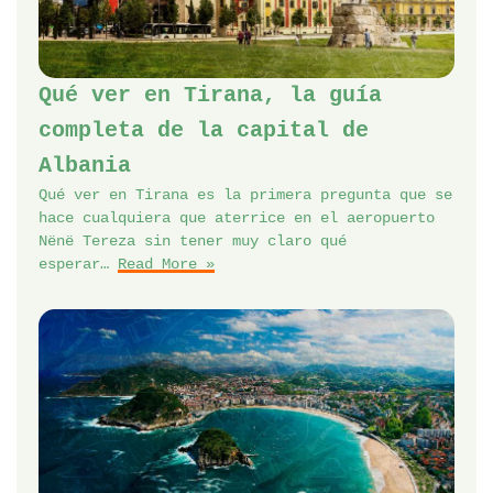
Qué ver en Tirana, la guía
completa de la capital de
Albania
Qué ver en Tirana es la primera pregunta que se
hace cualquiera que aterrice en el aeropuerto
Nënë Tereza sin tener muy claro qué
esperar…
Read More »