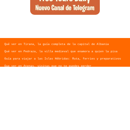
Qué ver en Tirana, la guía completa de la capital de Albania
Qué ver en Pedraza, la villa medieval que enamora a quien la pisa
Guía para viajar a las Islas Hébridas: Ruta, ferries y preparativos
Que ver en Atenas, visitas que no te puedes perder
Morella, guía completa para planear tu escapada al Maestrazgo