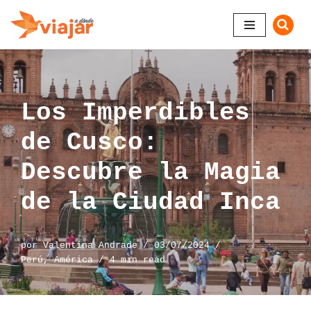
Saltar
al
contenido
Los Imperdibles
de Cusco:
Descubre la Magia
de la Ciudad Inca
por
Valentina Andrade
03/07/2024
Perú
,
América
4 min read