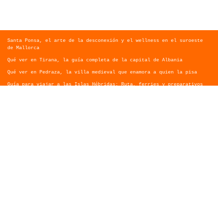
Santa Ponsa, el arte de la desconexión y el wellness en el suroeste
de Mallorca
Qué ver en Tirana, la guía completa de la capital de Albania
Qué ver en Pedraza, la villa medieval que enamora a quien la pisa
Guía para viajar a las Islas Hébridas: Ruta, ferries y preparativos
Que ver en Atenas, visitas que no te puedes perder