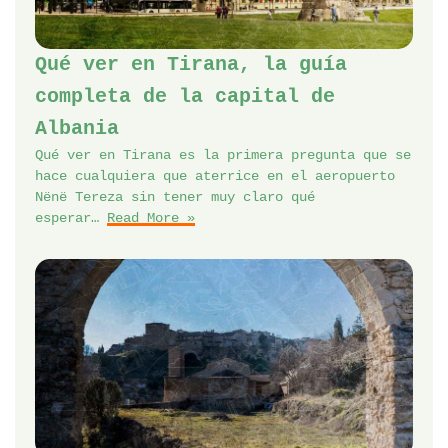
Qué ver en Tirana, la guía
completa de la capital de
Albania
Qué ver en Tirana es la primera pregunta que se
hace cualquiera que aterrice en el aeropuerto
Nënë Tereza sin tener muy claro qué
esperar…
Read More »