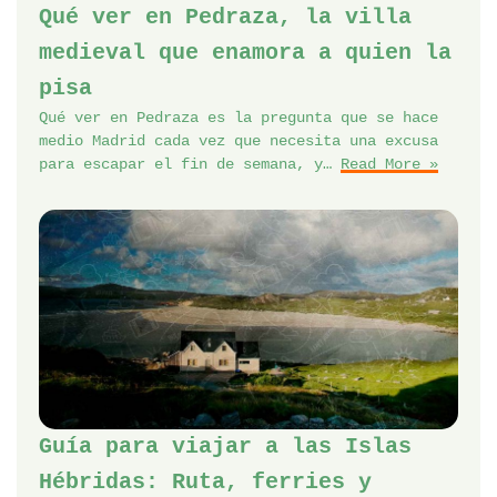
Qué ver en Pedraza, la villa
medieval que enamora a quien la
pisa
Qué ver en Pedraza es la pregunta que se hace
medio Madrid cada vez que necesita una excusa
para escapar el fin de semana, y…
Read More »
Guía para viajar a las Islas
Hébridas: Ruta, ferries y