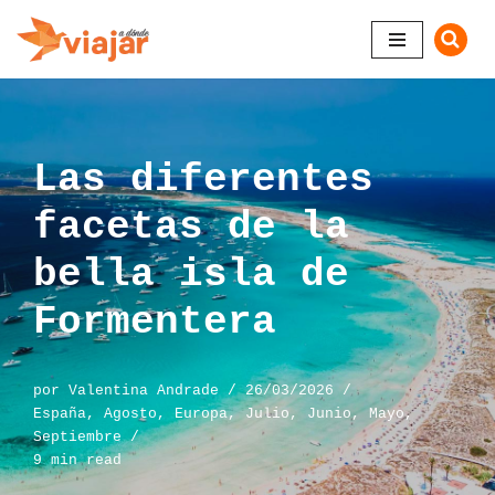
Saltar
al
contenido
Las diferentes
facetas de la
bella isla de
Formentera
por
Valentina Andrade
26/03/2026
España
,
Agosto
,
Europa
,
Julio
,
Junio
,
Mayo
,
Septiembre
9 min read