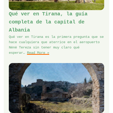
Qué ver en Tirana, la guía
completa de la capital de
Albania
Qué ver en Tirana es la primera pregunta que se
hace cualquiera que aterrice en el aeropuerto
Nënë Tereza sin tener muy claro qué
esperar…
Read More »