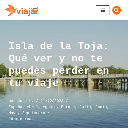
Saltar
al
contenido
Isla de la Toja:
Qué ver y no te
puedes perder en
tu viaje
por
Jota L.
11/12/2023
España
,
Abril
,
Agosto
,
Europa
,
Julio
,
Junio
,
Mayo
,
Septiembre
16 min read