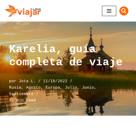
Saltar
al
contenido
Karelia, guía
completa de viaje
por
Jota L.
11/10/2022
Rusia
,
Agosto
,
Europa
,
Julio
,
Junio
,
Septiembre
22 min read